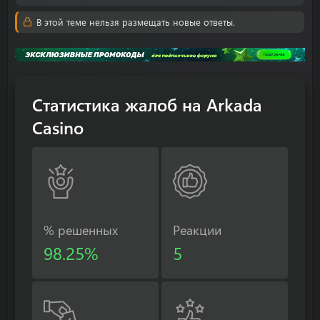
В этой теме нельзя размещать новые ответы.
Статистика жалоб на Arkada
Casino
% решенных
Реакции
98.25%
5