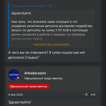
Arkadacasino написал(а):
Здравствуйте!
Нам жаль, что возникла такая ситуация и что
ожидание зачисления депозита доставляет неудобства.
Запрос по депозиту на сумму 5 011 RUB в настоящее
время находится в работе и передан на проверку
профильному отделу.
Нажмите для раскрытия...
Как только появится обновлённая информация по
статусу операции, мы обязательно вернёмся к Вам с
А чего вы не отвечаете? 8 сутки пошли как нет
ответом в рамках данного обращения. Приносим
депозита! Стыдно?
извинения за задержку и благодарим за ожидание.
С уважением, команда Arkada Casino!
Arkadacasino
Официальный представитель
Официальный представитель
6 Янв 2026
#10
Здравствуйте!