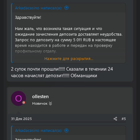
извинения за задержку и благодарим за ожидание.
Arkadacasino написал(а):
С уважением, команда Arkada Casino!
Здравствуйте!
Нам жаль, что возникла такая ситуация и что
ожидание зачисления депозита доставляет неудобства.
Запрос по депозиту на сумму 5 011 RUB в настоящее
время находится в работе и передан на проверку
профильному отделу.
Нажмите для раскрытия...
Как только появится обновлённая информация по
статусу операции, мы обязательно вернёмся к Вам с
2 суток почти прошли!!!!! Сказали в течении 24
ответом в рамках данного обращения. Приносим
часов начислят депозит!!!!! Обманщики
извинения за задержку и благодарим за ожидание.
С уважением, команда Arkada Casino!
ollesten
O
Новичок 🥇
31 Дек 2025
#5
Arkadacasino написал(а):
Здравствуйте!