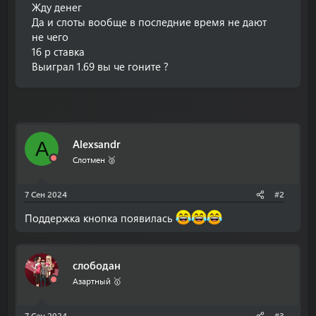
Жду денег
Да и слоты вообще в последние время не дают
не чего
16 р ставка
Выиграл 1.69 вы че гоните ?
Alexsandr
A
Слотмен 🥈
7 Сен 2024
#2
Поддержка кнопка появилась
слободан
Азартный 🥇
7 Сен 2024
#3