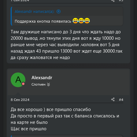
Alexsandr написал(а):
Поддержка кнопка появилась
Там дружише написано до 3 дня что ждать надо до
20000 вывод .но тянули этих дня вот я жду 10000 но
ранше мне через час выводили .чоловнк вот 5 дня
назад ждал 43 пришло 13000 вот ждет еще 30000.так
да сразу жаловатся не надо
Alexsandr
A
Слотмен 🥈
8 Сен 2024
#4
Да все хорошо ) все пришло спасибо
Да просто в первый раз так с баланса списалось и
на карте не было
Щас все пришло