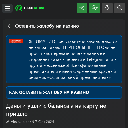
Оставить жалобу на казино
❗️ВНИМАНИЕ❗️Представители казино никогда
не запрашивают ПЕРЕВОДЫ ДЕНЕГ! Они не
просят вас передать личные данные в
сторонних чатах - перейти в Telegram или в
другой мессенджер! Все официальные
представители имеют фирменный красный
бейджик «Официальный представитель»
КАК ОСТАВИТЬ ЖАЛОБУ НА КАЗИНО
Деньги ушли с баланса а на карту не
пришло
А
Д
Alexsandr
7 Сен 2024
в
а