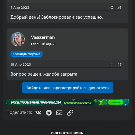
7 Апр 2023
#6
Добрый день! Заблокировали вас успешно.
Vassserman
Главный админ
Команда форума
18 Апр 2023
#7
Вопрос решен, жалоба закрыта.
Войдите или зарегистрируйтесь для ответа
VK
Telegram
Электронная почта
Ссылка
Поделиться: