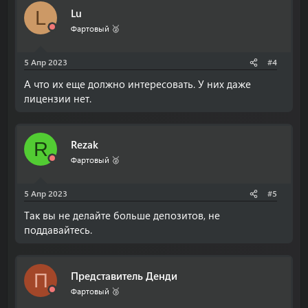
Lu
L
Фартовый 🥈
5 Апр 2023
#4
А что их еще должно интересовать. У них даже
лицензии нет.
Rezak
R
Фартовый 🥈
5 Апр 2023
#5
Так вы не делайте больше депозитов, не
поддавайтесь.
Представитель Денди
П
Фартовый 🥉