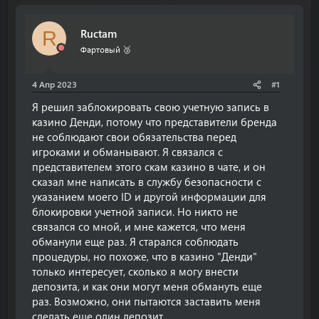
т
т
о
а
Ructam
R
р
н
т
а
Фартовый 🥉
е
ч
м
а
4 Апр 2023
#1
ы
л
а
Я решил заблокировать свою учетную запись в
казино Денди, потому что представители бренда
не соблюдают свои обязательства перед
игроками и обманывают. Я связался с
представителем этого скам казино в чате, и он
сказал мне написать в службу безопасности с
указанием моего ID и другой информации для
блокировки учетной записи. Но никто не
связался со мной, и мне кажется, что меня
обманули еще раз. Я старался соблюдать
процедуры, но похоже, что в казино "Денди"
только интересует, сколько я могу внести
депозита, и как они могут меня обмануть еще
раз. Возможно, они пытаются заставить меня
сделать еще один депозит...