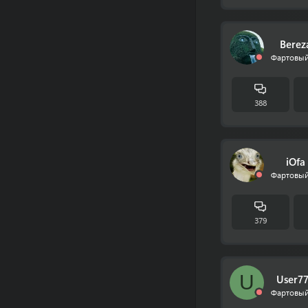
Berez
Фартовый
388
iOfa
Фартовый
379
U
User7
Фартовый