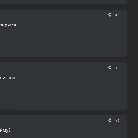
#3
зарятся.
#4
бъяснят
#5
ойму?