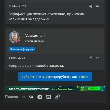
19 Май 2023
#6
Верификация окончена успешно, приносим
извинения за задержку.
Vassserman
Главный админ
Команда форума
8 Июн 2023
#7
Вопрос решен, жалоба закрыта.
Войдите или зарегистрируйтесь для ответа
VK
Telegram
Электронная почта
Ссылка
Поделиться: