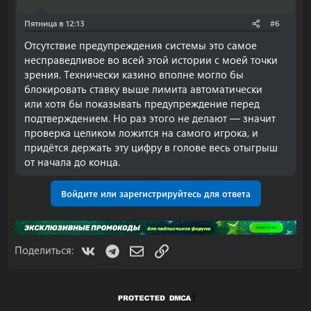
Пятница в 12:13
#6
Отсутствие предупреждения системы это самое
несправедливое во всей этой истории с моей точки
зрения. Технически казино вполне могло бы
блокировать ставку выше лимита автоматически
или хотя бы показывать предупреждение перед
подтверждением. Но раз этого не делают — значит
проверка целиком ложится на самого игрока, и
придётся держать эту цифру в голове весь отыгрыш
от начала до конца.
Войдите или зарегистрируйтесь для ответа
VK
Telegram
Электронная почта
Ссылка
Поделиться: