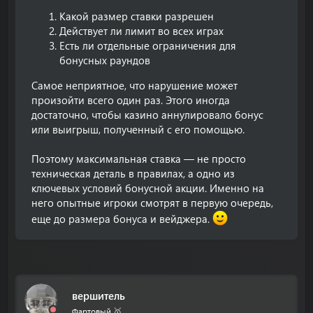
Какой размер ставки разрешен
Действует ли лимит во всех играх
Есть ли отдельные ограничения для
бонусных раундов
Самое неприятное, что нарушение может
произойти всего один раз. Этого иногда
достаточно, чтобы казино аннулировало бонус
или выигрыш, полученный с его помощью.
Поэтому максимальная ставка — не просто
техническая деталь в правилах, а одно из
ключевых условий бонусной акции. Именно на
него опытные игроки смотрят в первую очередь,
еще до размера бонуса и вейджера.
вершитель
Фартовый 🥇