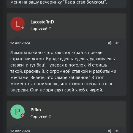
меня на вашу вечеринку "Как я стал бомжом".
LacosteRnD
L
Фартовый 🥇
12 Авг 2024
#5
Лимиты казино - это как стоп-кран в поезде
стратегии догон. Вроде едешь-едешь, удваиваешь
ставки, и тут бац! - уперся в потолок. И стоишь
такой, красивый, с огромной ставкой и разбитыми
мечтами. Знаете, что самое забавное? В этот
момент ты понимаешь, что казино всегда на шаг
впереди. Они не зря едят свой хлеб с икрой.
Pifko
P
Фартовый 🥇
12 Авг 2024
#6