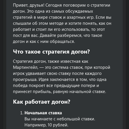
а
Привет, друзья! Сегодня поговорим о стратегии
догон. Это одна из самых обсуждаемых
стратегий в мире ставок и азартных игр. Если вы
слышали об этом методе и хотите понять, как он
работает и стоит ли его использовать, то этот
пост для вас. Давайте разберемся, что такое
догон и как с ним обращаться.
Что такое стратегия догон?​
Стратегия догон, также известная как
Мартингейл, — это система ставок, при которой
игрок удваивает свою ставку после каждого
проигрыша. Идея заключается в том, что одна
победа покроет все предыдущие потери и
принесет прибыль, равную начальной ставке.
Как работает догон?​
Начальная ставка
Вы начинаете с небольшой ставки.
Например, 10 рублей.