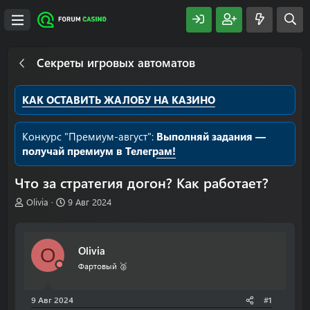
Секреты игровых автоматов
КАК ОСТАВИТЬ ЖАЛОБУ НА КАЗИНО
Конкурс "Премиум-август":
Выполняй задания —
получай премиум в Телеграм!
Что за стратегия догон? Как работает?
А
Д
Olivia
9 Авг 2024
в
а
т
т
о
а
Olivia
O
р
н
т
а
Фартовый 🥈
е
ч
м
а
9 Авг 2024
#1
ы
л