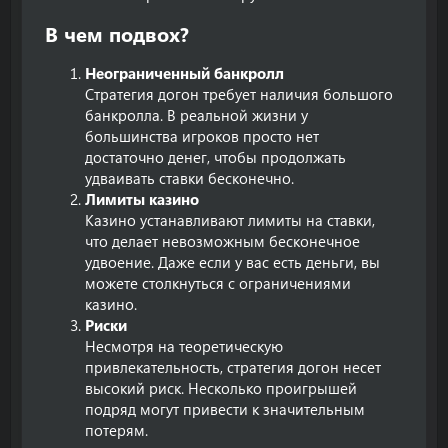
В чем подвох?​
Неограниченный банкролл
Стратегия догон требует наличия большого
банкролла. В реальной жизни у
большинства игроков просто нет
достаточно денег, чтобы продолжать
удваивать ставки бесконечно.
Лимиты казино
Казино устанавливают лимиты на ставки,
что делает невозможным бесконечное
удвоение. Даже если у вас есть деньги, вы
можете столкнуться с ограничениями
казино.
Риски
Несмотря на теоретическую
привлекательность, стратегия догон несет
высокий риск. Несколько проигрышей
подряд могут привести к значительным
потерям.