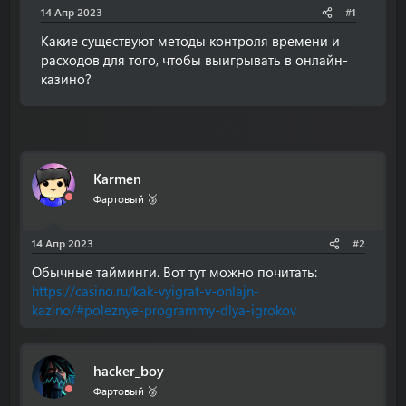
14 Апр 2023
#1
ы
л
а
Какие существуют методы контроля времени и
расходов для того, чтобы выигрывать в онлайн-
казино?
Karmen
Фартовый 🥉
14 Апр 2023
#2
Обычные тайминги. Вот тут можно почитать:
https://casino.ru/kak-vyigrat-v-onlajn-
kazino/#poleznye-programmy-dlya-igrokov
hacker_boy
Фартовый 🥉