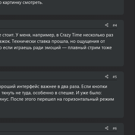
ю картинку смотреть.
#4
 стоит. У меня, например, в Crazy Time несколько раз
лажок. Технически ставка прошла, но ощущения от
что если играешь ради эмоций — плавный стрим тоже
#5
роший интерфейс важнее в два раза. Если кнопки
кнуть не туда, особенно в спешке. И уже было:
минус. После этого перешел на горизонтальный режим
#6