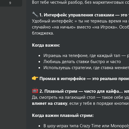
Вот тебе честный разбор, без маркетинговых 
9
1. Интерфейс управления ставками — это
Удобный интерфейс = ты не теряешь время на п
случайно «на ничью» вместо «на Игрока». Осо
блэкджека.
Когда важен:
Играешь на телефоне, где каждый тап —
Любишь делать ставки быстро и часто
Используешь стратегии, где ставка меняе
Промах в интерфейсе — это реально прои
2. Плавный стрим — чисто для кайфа… ил
Да, смотреть на лагающий стол — такое себе уд
влияет на ставку
, если у тебя в порядке кнопк
Когда важен плавный стрим:
В шоу-играх типа Crazy Time или Monopoly 