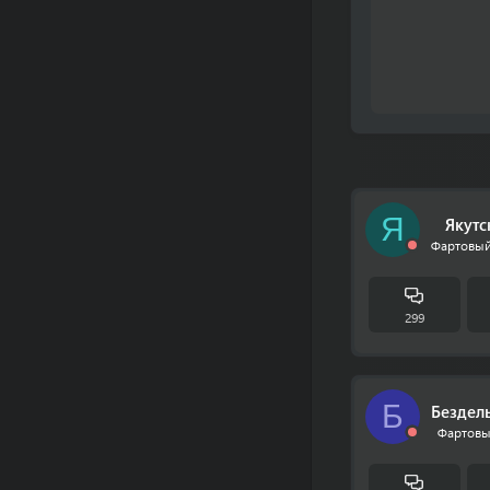
Я
Якутс
Фартовый
299
Б
Бездел
Фартовы