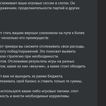
слеживает ваши игровые сессии в слотах. Он
оражениях, продолжительности партий и других
ет стать вашим верным союзником на пути к более
 несколько его преимуществ:
т-трекера вы сможете отслеживать свои расходы,
стоту побед/поражений. Это поможет выявить
вою стратегию при необходимости.
тов. Отслеживая результаты игры на разных
ом, какие из них «везучие», а какие стоит обходить
т вам не выходить за рамки бюджета,
леживать свой баланс и ставить только те суммы,
 используете какие-либо игровые тактики, слот-
ность и внести необходимые коррективы.