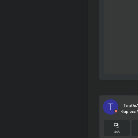
Т
Тор0в
Фартовый
448