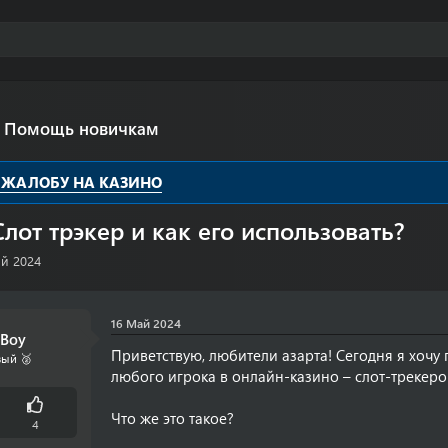
Помощь новичкам
 ЖАЛОБУ НА КАЗИНО
Слот трэкер и как его использовать?
ай 2024
16 Май 2024
dBoy
Приветствую, любители азарта! Сегодня я хо
ый 🥈
любого игрока в онлайн-казино – слот-трекеро
Что же это такое?
4