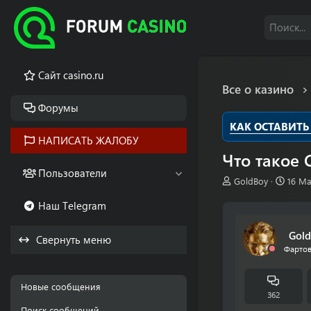
Cайт casino.ru
Все о казино
Форумы
КАК ОСТАВИТЬ
НАПИСАТЬ ЖАЛОБУ
Что такое 
Пользователи
А
Д
GoldBoy
16 М
в
а
Наш Telegram
т
т
о
а
р
н
Gol
Свернуть меню
т
а
Фартов
е
ч
м
а
ы
л
Новые сообщения
а
362
Поиск сообщений