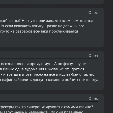
#3
дные" слоты? Не, ну я понимаю, что всем нам хочется
 Но если включить логику - разве не должны все
о-то из разрабов всё-таки прослеживается
#4
 осознанность и прочую муть. А по факту - ну не
а в башке одна лудомания и желание отыграться!
- и всегда в итоге плюю на всё и иду ва-банк. Так что
нафиг заблочить доступ к казино и пойти к психологу.
#5
т-трекеры как-то синхронизируются с самими казино?
ам запускаешь и надеешься, что они правильно