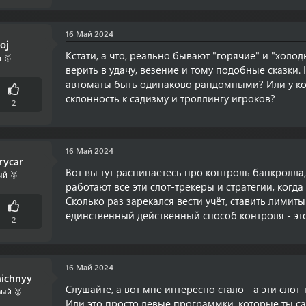
16 Май 2024
oj
Кстати, а что, реально бывают "горячие" и "холо
 🥇
верить в удачу, везение и тому подобные сказки.
автоматы быть одинаково рандомными? Или у ког
склонность к садизму и троллингу игроков?
2
16 Май 2024
rycar
Вот вы тут распинаетесь про контроль банкролла,
й 🥈
работают все эти слот-трекеры и стратегии, когд
Сколько раз зарекался вести учёт, ставить лимиты 
единственный действенный способ контроля - это 
2
16 Май 2024
nichnyy
Слушайте, а вот мне интересно стало - а эти сло
ый 🥈
Или это просто левые программки, которые ты с