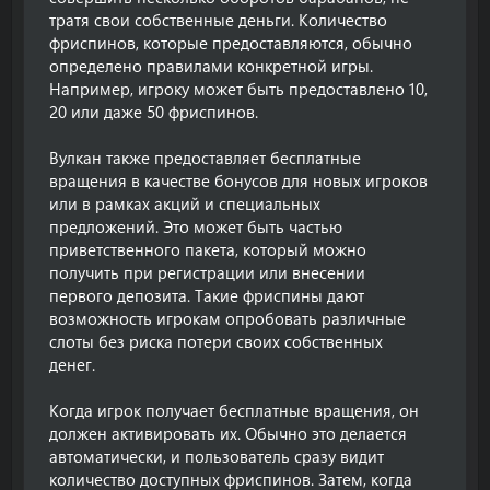
тратя свои собственные деньги. Количество
фриспинов, которые предоставляются, обычно
определено правилами конкретной игры.
Например, игроку может быть предоставлено 10,
20 или даже 50 фриспинов.
Вулкан также предоставляет бесплатные
вращения в качестве бонусов для новых игроков
или в рамках акций и специальных
предложений. Это может быть частью
приветственного пакета, который можно
получить при регистрации или внесении
первого депозита. Такие фриспины дают
возможность игрокам опробовать различные
слоты без риска потери своих собственных
денег.
Когда игрок получает бесплатные вращения, он
должен активировать их. Обычно это делается
автоматически, и пользователь сразу видит
количество доступных фриспинов. Затем, когда