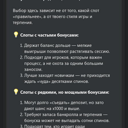
Выбор здесь зависит не от того, какой слот
«правильнее», а от твоего стиля игры и
терпения.
Слоты с частыми бонусами:
Держат баланс дольше — мелкие
выигрыши позволяют растягивать сессию.
Подходят для игроков, которым важен
процесс, а не охота за одним большим
заносом.
Лучше заходят новичкам — не приходится
ждать «чуда» десятками спинов.
Слоты с редкими, но мощными бонусами:
Могут долго «съедать» депозит, но зато
дают шанс на х1000 и выше.
Требуют запаса банкролла и терпения —
бонуска может не выпадать сотни спинов.
Подходят тем, кто играет ради