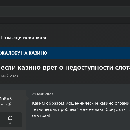
Помощь новичкам
 ЖАЛОБУ НА КАЗИНО
 если казино врет о недоступности слот
 Май 2023
29 Май 2023
MoRo3
Каким образом мошеннические казино огранич
ллер 🥉
технических проблем? мне не дают бонус отыгр
отыгран!
6