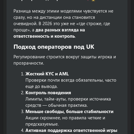
Разница между этими моделями чувствуется не
сразу, но на дистанции она становится
очевидной. В 2026 это уже не «где строже, где
проще», а
два разных взгляда на
ответственность и контроль
.
Подход операторов под UK
Регулирование строится вокруг защиты игрока и
прозрачности.
Жесткий KYC и AML
Проверки почти всегда обязательны, часто
еще до вывода.
Контроль поведения
Лимиты, тайм-ауты, проверки источника
средств — обычная практика.
Меньше свободы, больше стабильности
Акции скромнее, но правила четкие и
предсказуемые.
Активная поддержка ответственной игры