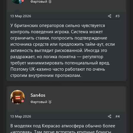
Фартовый 🥈
13 Мар 2026
#3
У британских операторов сильно чувствуется
контроль поведения игрока. Система может
ограничить ставки, попросить подтверждение
источника средств или предложить тайм-аут, если
активность выглядит рискованной. Иногда это
раздражает, но логика понятна — регулятор
требует минимизировать потенциальный вред.
Поэтому UK-казино часто работают по очень
строгим внутренним протоколам.
San4os
Фартовый 🥈
13 Мар 2026
#4
В моделях под Кюрасао атмосфера обычно более
«игровая». Там легче встретить крупные бонусы,