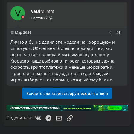
VaDiM_mm
V
Фартовый 🥈
13 Мар 2026
#6
Лично я бы не делил эти модели на «хорошую» и
«плохую». UK-сегмент больше подходит тем, кто
ценит четкие правила и максимальную защиту.
Кюрасао чаще выбирают игроки, которым важна
скорость, криптоплатежи и меньше бюрократии.
Просто два разных подхода к рынку, и каждый
игрок выбирает тот формат, который ему ближе.
Войдите или зарегистрируйтесь для ответа
VK
Telegram
Электронная почта
Ссылка
Поделиться: