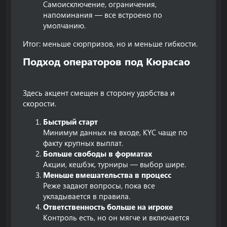
Самоисключение, ограничения,
напоминания — все встроено по
умолчанию.
Итог: меньше сюрпризов, но и меньше гибкости.
Подход операторов под Кюрасао
Здесь акцент смещен в сторону удобства и
скорости.
Быстрый старт
Минимум данных на входе, KYC чаще по
факту крупных выплат.
Больше свободы в форматах
Акции, кешбэк, турниры — выбор шире.
Меньше вмешательства в процесс
Реже задают вопросы, пока все
укладывается в правила.
Ответственность больше на игроке
Контроль есть, но он мягче и включается