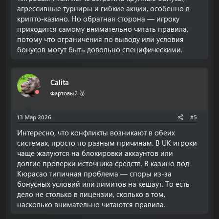
агрессивные турниры и гибкие акции, особенно в
крипто-казино. Но обратная сторона — игроку
приходится самому внимательно читать правила,
потому что ограничения по выводу или условия
бонусов могут быть довольно специфическими.
Calita
Фартовый 🥇
13 Мар 2026
#5
Интересно, что конфликты возникают в обеих
системах, просто по разным причинам. В UK игроки
чаще жалуются на блокировки аккаунтов или
долгие проверки источника средств. В казино под
Кюрасао типичная проблема — споры из-за
бонусных условий или лимитов на кешаут. То есть
дело не столько в лицензии, сколько в том,
насколько внимательно читаются правила.