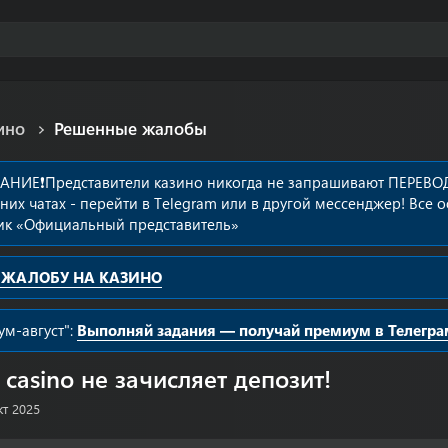
ино
Решенные жалобы
АНИЕ❗️Представители казино никогда не запрашивают ПЕРЕВОД
них чатах - перейти в Telegram или в другой мессенджер! В
ик «Официальный представитель»
 ЖАЛОБУ НА КАЗИНО
м-август":
Выполняй задания — получай премиум в Телегра
 casino не зачисляет депозит!
кт 2025