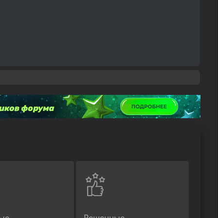
ые
Решенные