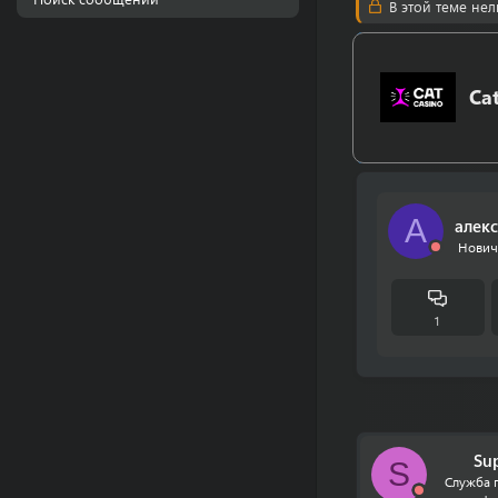
В этой теме нел
о
а
р
н
т
а
е
ч
Ca
м
а
ы
л
а
А
алекс
Нович
1
Su
S
Служба 