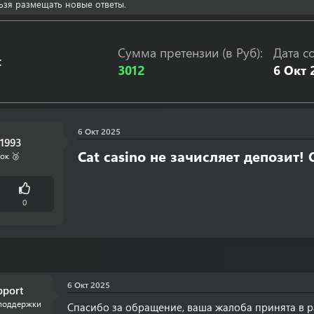
ьзя размещать новые ответы.
Сумма претензии (в Руб)
Дата с
t
3012
6 Окт 
6 Окт 2025
1993
Cat casino не зачисляет депозит!
ок 🥉
0
6 Окт 2025
pport
поддержки
Спасибо за обращение, ваша жалоба принята в р