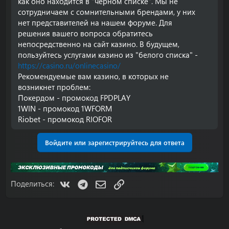
как оно находится в "черном списке". Мы не
сотрудничаем с сомнительными брендами, у них
нет представителей на нашем форуме. Для
решения вашего вопроса обратитесь
непосредственно на сайт казино. В будущем,
пользуйтесь услугами казино из "белого списка" -
https://casino.ru/onlinecasino/
Рекомендуемые вам казино, в которых не
возникнет проблем:
Покердом - промокод FPDPLAY
1WIN - промокод 1WFORM
Riobet - промокод RIOFOR
Войдите или зарегистрируйтесь для ответа
VK
Telegram
Электронная почта
Ссылка
Поделиться: