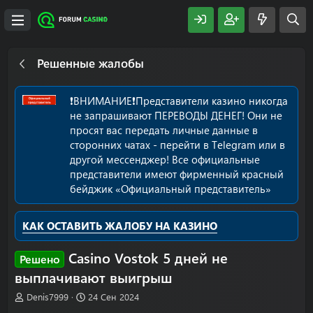
Решенные жалобы
❗️ВНИМАНИЕ❗️Представители казино никогда
не запрашивают ПЕРЕВОДЫ ДЕНЕГ! Они не
просят вас передать личные данные в
сторонних чатах - перейти в Telegram или в
другой мессенджер! Все официальные
представители имеют фирменный красный
бейджик «Официальный представитель»
КАК ОСТАВИТЬ ЖАЛОБУ НА КАЗИНО
Casino Vostok 5 дней не
Решено
выплачивают выигрыш
А
Д
Denis7999
24 Сен 2024
в
а