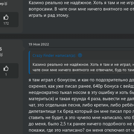
Казино реально не надёжное. Хоть я там и не иг
ер🥈
вопросами. В чате они мне ничего внятного не о
играть и рад этому.
172
19 Ноя 2022
6
🥇
Crazy Finder написал(а):
Казино реально не надёжное. Хоть я там и не играл,
чате они мне ничего внятного не отвечали, буд-то та
1
я там играл с бонусом, и как-то подозрительно до
охренел, как уже писал ранее, 640р бонуса с вей
неоднократно тыкал носом в эту ошибку и хоть бы
материться) и такая ерунда 4 раза, вывести не д
чат, это отдельная песня, либо кретин, либо ре
дилетантище т.к бред который он мне писал про
ставить не будет, а это чучело мне написало, что
до меня, было 2,5 т.к ранее ничего подобного не 
покажи, где это написано? он меня отключил от 