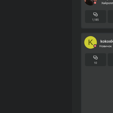
Хайролл
1,185
K
kokos6
Новичок 
10