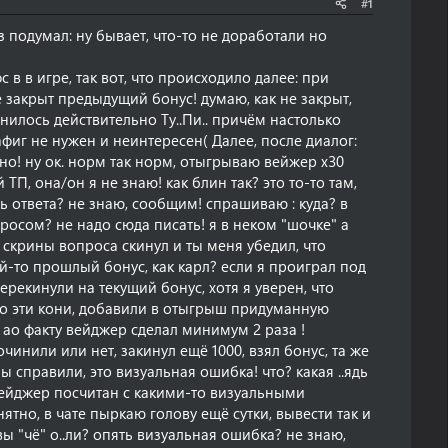
#1
з подумал: ну бывает, что-то не доработали но
 в в игре, так вот, что происходило далее: при
е закрыт предыдущий бонус! думаю, как не закрыт,
снилось действительно Ту..Пи.. причём настолько
фиг не нужен и неинтересен( Далее, после диалог:
но! ну ок. норм так норм, отыгрываю вейжер х30
П, она/он я не знаю! как блин так? это то-то там,
 ответа? не знаю, сообщим! спрашиваю : куда? в
росом? не надо сюда писать! я в неком "шочке" а
и скрины вопроса скинул и ты меня убедил, что
ой-то прошлый бонус, как карл? если я проиграл под
перекинули на текущий бонус, хотя я уверен, что
 но эти кони, добавили в отыгрыш придуманную
я ао факту вейджер сделал минимум 2 раза !
очинили или нет, закинул ещё 1000, взял бонус, та же
мы справили, это визуальная ошибка! что? какая ..ядь
 вейджер посчитан с какими-то визуальными
ятно, в чате пыркаю голову ещё сутки, вывести так и
вы "чё" о..ли? опять визуальная ошибка? не знаю,