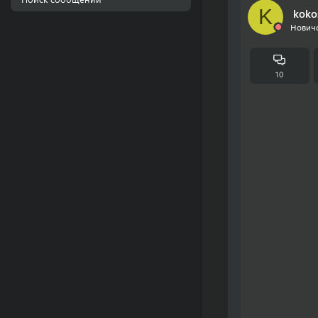
р
н
K
koko
т
а
Новичо
е
ч
м
а
ы
л
а
10