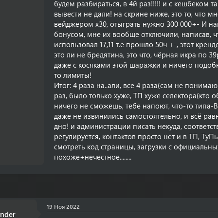
будем разбираться, в 4й раз!!!!! и с кешбеком 
вывести не дали! на скрине ниже, это то, что м
вейджером х30, отыграть нужно 300 000+- И нако
бонусом, мне их вообще отключили, написав, чт
использовал 17,11 т.е прошло 50ч +-, этот кренд
это ли не бредятина, это что, чёрная икра по 3
даже с косяками этой шаражки и ничего подобн
то лимиты!
Итог: 4 раза на..али, все 4 раза(сам не понима
раз, было только хуже, ТП хуже селектора(кто 
ничего не сможешь, тебе напоют, что-то типа-В
даже не извинились самостоятельно, и всё рав
дно! и администрации писать некуда, соответст
регулируется, контактов просто нет и в ТП, Ту
смотреть код страницы, загрузки с официальных
похоже+нечестное........
19 Ноя 2022
inder