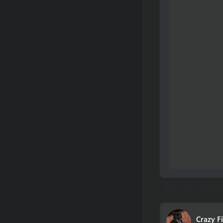
Crazy F