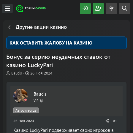
Другие акции казино
КАК ОСТАВИТЬ ЖАЛОБУ НА КАЗИНО
Бонус за серию неудачных ставок от
казино LuckyPari
А
Д
Baucis
26 Ноя 2024
в
а
т
т
о
а
Baucis
р
н
т
а
VIP 🥇
е
ч
м
а
Автор месяца
ы
л
26 Ноя 2024
а
#1
Казино LuckyPari поддерживает своих игроков в