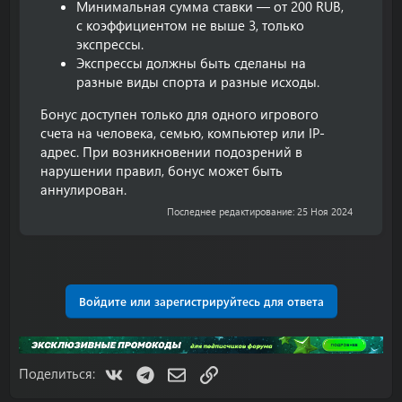
Минимальная сумма ставки — от 200 RUB,
с коэффициентом не выше 3, только
экспрессы.
Экспрессы должны быть сделаны на
разные виды спорта и разные исходы.
Бонус доступен только для одного игрового
счета на человека, семью, компьютер или IP-
адрес. При возникновении подозрений в
нарушении правил, бонус может быть
аннулирован.
Последнее редактирование:
25 Ноя 2024
Войдите или зарегистрируйтесь для ответа
VK
Telegram
Электронная почта
Ссылка
Поделиться: