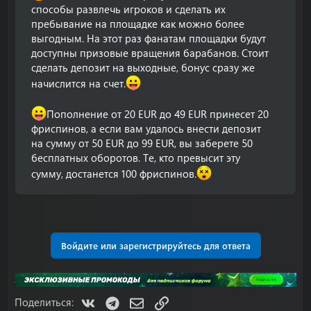
способы развлечь игроков и сделать их
пребывание на площадке как можно более
выгодным. На этот раз фанатам площадки будут
доступны призовые вращения барабанов. Стоит
сделать депозит на выходные, бонус сразу же
начислится на счет.
Пополнение от 20 EUR до 49 EUR принесет 20
фриспинов, а если вам удалось внести депозит
на сумму от 50 EUR до 99 EUR, вы заберете 50
бесплатных оборотов. Те, кто превысит эту
сумму, достанется 100 фриспинов.
Войдите или зарегистрируйтесь для ответа
VK
Telegram
Электронная почта
Ссылка
Поделиться: