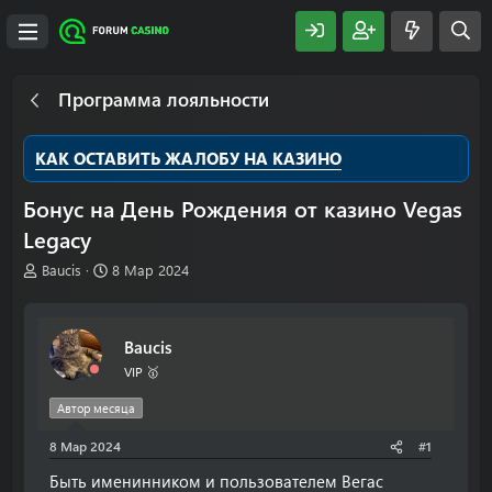
Программа лояльности
КАК ОСТАВИТЬ ЖАЛОБУ НА КАЗИНО
Бонус на День Рождения от казино Vegas
Legacy
А
Д
Baucis
8 Мар 2024
в
а
т
т
о
а
Baucis
р
н
т
а
VIP 🥇
е
ч
м
а
Автор месяца
ы
л
8 Мар 2024
а
#1
Быть именинником и пользователем Вегас