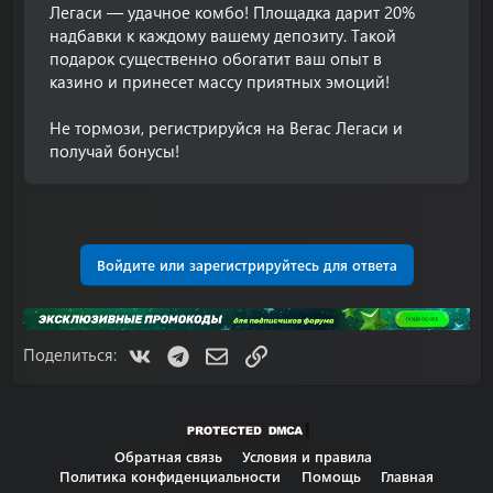
Легаси — удачное комбо! Площадка дарит 20%
надбавки к каждому вашему депозиту. Такой
подарок существенно обогатит ваш опыт в
казино и принесет массу приятных эмоций!
Не тормози, регистрируйся на Вегас Легаси и
получай бонусы!
Войдите или зарегистрируйтесь для ответа
VK
Telegram
Электронная почта
Ссылка
Поделиться:
Обратная связь
Условия и правила
Политика конфиденциальности
Помощь
Главная