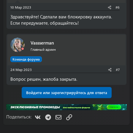
10 Мар 2023
#6
Здравствуйте! Сделали вам блокировку аккаунта.
Если передумаете, обращайтесь!
Vassserman
Главный админ
Команда форума
24 Мар 2023
#7
Вопрос решен, жалоба закрыта.
Войдите или зарегистрируйтесь для ответа
VK
Telegram
Электронная почта
Ссылка
Поделиться: