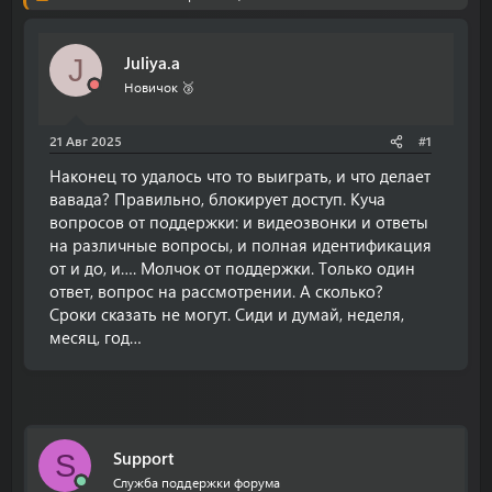
о
а
р
н
т
а
Juliya.a
е
ч
J
м
а
Новичок 🥉
ы
л
а
21 Авг 2025
#1
Наконец то удалось что то выиграть, и что делает
вавада? Правильно, блокирует доступ. Куча
вопросов от поддержки: и видеозвонки и ответы
на различные вопросы, и полная идентификация
от и до, и…. Молчок от поддержки. Только один
ответ, вопрос на рассмотрении. А сколько?
Сроки сказать не могут. Сиди и думай, неделя,
месяц, год…
Support
S
Служба поддержки форума