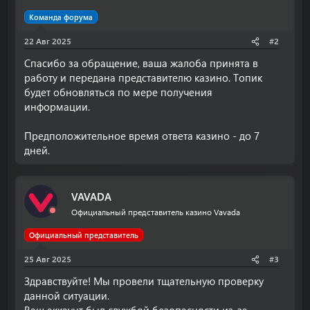
Команда форума
22 Авг 2025
#2
Спасибо за обращение, ваша жалоба принята в
работу и передана представителю казино. Топик
будет обновляться по мере получения
информации.
Предположительное время ответа казино - до 7
дней.
VAVADA
Официальный представитель казино Vavada
Официальный представитель
25 Авг 2025
#3
Здравствуйте! Мы провели тщательную проверку
данной ситуации.