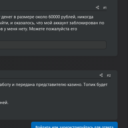
#1
денег в размере около 60000 рублей, никогда
йти, и оказалось, что мой аккаунт заблокирован по
в у меня нету. Можете пожалуйста его
#2
аботу и передана представителю казино. Топик будет
ней.
Войдите или зарегистрируйтесь для ответа