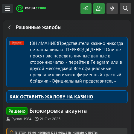
Решенные жалобы
❗️ВНИМАНИЕ❗️Представители казино никогда
не запрашивают ПЕРЕВОДЫ ДЕНЕГ! Они не
просят вас передать личные данные в
сторонних чатах - перейти в Telegram или в
другой мессенджер! Все официальные
представители имеют фирменный красный
бейджик «Официальный представитель»
КАК ОСТАВИТЬ ЖАЛОБУ НА КАЗИНО
Блокировка акаунта
Решено
А
Д
Руслан1984
21 Окт 2025
в
а
т
т
В этой теме нельзя размещать новые ответы.