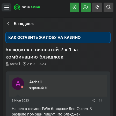
Блэкджек
КАК ОСТАВИТЬ ЖАЛОБУ НА КАЗИНО
Блэкджек с выплатой 2 к 1 за
комбинацию блэкджек
А
Д
Archail
2 Июн 2023
в
а
т
т
о
а
Archail
A
р
н
т
а
Фартовый 🥇
е
ч
м
а
2 Июн 2023
#1
ы
л
а
Нашел в казино 1Win блэкджке Red Queen. В
разделе помощи пишут, что блэкджек