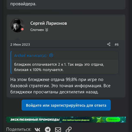
провайдера.
Сергей Ларионов
Слотмен 🥈
2 Июн 2023
#6
Archail написал(а):
блэкджек оплачивается 2 к 1. Так ведь это отдача,
близкая к 100% получается.
На этом блэкджеке отдача 99,8% при игре по
базовой стратегии. Это точная информация. Все
блэкджеки просчитаны десятилетия назад.
Войдите или зарегистрируйтесь для ответа
VK
Telegram
Электронная почта
Ссылка
Поделиться: