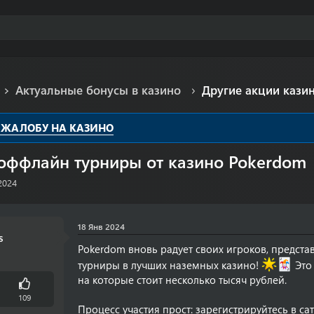
Актуальные бонусы в казино
Другие акции кази
 ЖАЛОБУ НА КАЗИНО
 оффлайн турниры от казино Pokerdom
2024
18 Янв 2024
s
Pokerdom вновь радует своих игроков, предст
турниры в лучших наземных казино!
Это 
на которые стоит несколько тысяч рублей.
109
Процесс участия прост: зарегистрируйтесь в с