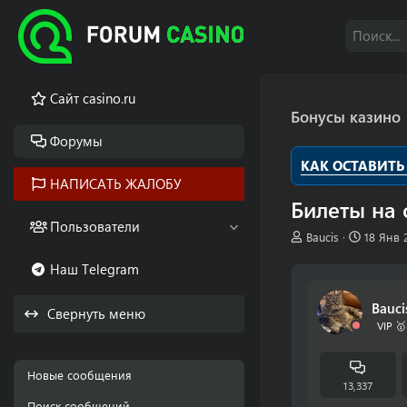
Cайт casino.ru
Бонусы казино
Форумы
КАК ОСТАВИТЬ
НАПИСАТЬ ЖАЛОБУ
Билеты на
Пользователи
А
Д
Baucis
18 Янв 
в
а
Наш Telegram
т
т
о
а
р
н
Bauci
Свернуть меню
т
а
VIP 🥇
е
ч
м
а
ы
л
Новые сообщения
а
13,337
Поиск сообщений