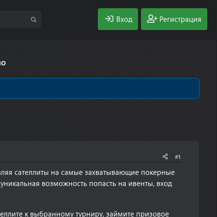
Вход
Регистрация
но
#1
авляя сателлиты на самые захватывающие покерные
уникальная возможность попасть на ивенты, вход
ателлите к выбранному турниру, займите призовое