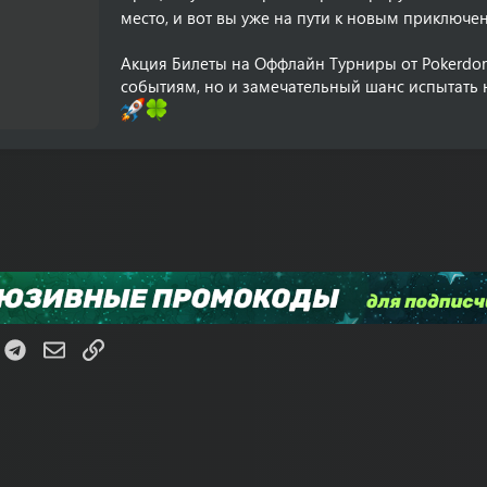
место, и вот вы уже на пути к новым приключ
Акция Билеты на Оффлайн Турниры от Pokerdom
событиям, но и замечательный шанс испытать 
K
Telegram
Электронная почта
Ссылка