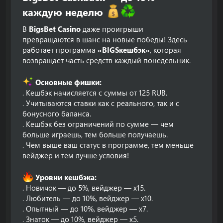
каждую неделю
В
BigsBet Casino
даже проигрыши
превращаются в шанс на новые победы! Здесь
работает программа
«BIGSкешбэк»
, которая
возвращает часть средств каждый понедельник.
Основные фишки:
. Кешбэк начисляется с суммы от 125 RUB.
. Учитываются ставки как с реального, так и с
бонусного баланса.
. Кешбэк без ограничений по сумме — чем
больше играешь, тем больше получаешь.
. Чем выше ваш статус в программе, тем меньше
вейджер и тем лучше условия!
Уровни кешбэка:
. Новичок — до 5%, вейджер — x15.
. Любитель — до 10%, вейджер — x10.
. Опытный — до 10%, вейджер — x7.
. Знаток — до 10%, вейджер — x5.