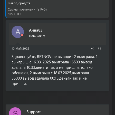
о
а
Вывод средств
р
н
Сумма претензии (в Руб)
т
а
51500.00
е
ч
м
а
ы
л
а
Анна83
А
Новичок 🥉
10 Май 2025
#1
Здравствуйте, BETNOV не выводит 2 выиграла. 1
выигрыш с 16.03. 2025 выиграла 16500 вывод
зделала 10:33,деньги так и не пришли, только
обещают, 2 выигрыш с 18.03.2025,выиграла
35000,вывод зделала 00:15,деньги так и не
пришли,
Support
S