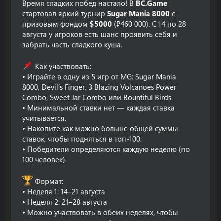
Время сладких побед настало! В
BC.Game
стартовал яркий турнир
Sugar Mania 8000
с
призовым фондом
$5000
(₽460 000). С 14 по 28
августа у игроков есть шанс проявить себя и
забрать часть сладкого куша.
Как участвовать:
• Играйте в одну из 5 игр от MG: Sugar Mania
8000, Devil’s Finger, 3 Blazing Volcanoes Power
Combo, Sweet Jar Combo или Bountiful Birds.
• Минимальной ставки нет — каждая ставка
учитывается.
• Накопите как можно больше общей суммы
ставок, чтобы подняться в топ-100.
• Победители определяются каждую неделю (по
100 человек).
Формат:
• Неделя 1: 14–21 августа
• Неделя 2: 21–28 августа
• Можно участвовать в обеих неделях, чтобы