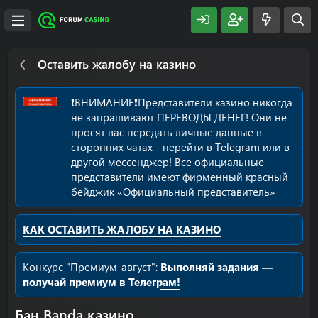
Оставить жалобу на казино
❗️ВНИМАНИЕ❗️Представители казино никогда
не запрашивают ПЕРЕВОДЫ ДЕНЕГ! Они не
просят вас передать личные данные в
сторонних чатах - перейти в Telegram или в
другой мессенджер! Все официальные
представители имеют фирменный красный
бейджик «Официальный представитель»
КАК ОСТАВИТЬ ЖАЛОБУ НА КАЗИНО
Конкурс "Премиум-август":
Выполняй задания —
получай премиум в Телеграм!
Бан Banda казино