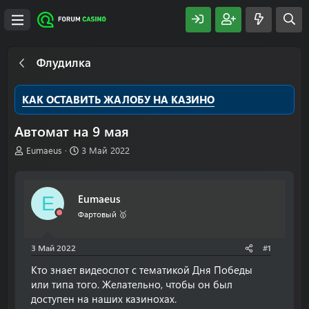
Флудилка
КАК ОСТАВИТЬ ЖАЛОБУ НА КАЗИНО
Автомат на 9 мая
А
Д
Eumaeus
3 Май 2022
в
а
т
т
о
а
Eumaeus
E
р
н
т
а
Фартовый 🥇
е
ч
м
а
3 Май 2022
#1
ы
л
а
Кто знает видеослот с тематикой Дня Победы
или типа того. Желательно, чтобы он был
доступен на наших казинохах.