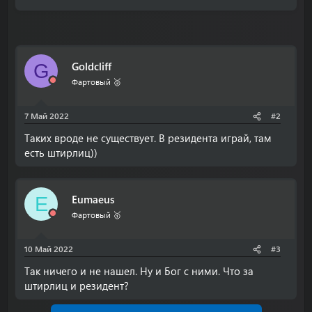
Goldcliff
G
Фартовый 🥈
7 Май 2022
#2
Таких вроде не существует. В резидента играй, там
есть штирлиц))
Eumaeus
E
Фартовый 🥇
10 Май 2022
#3
Так ничего и не нашел. Ну и Бог с ними. Что за
штирлиц и резидент?