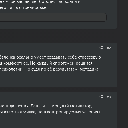
ным: он заставляет бороться до конца и
его лишь о тренировке.
#2
баленка реально умеет создавать себе стрессовую
ебя комфортнее. Не каждый спортсмен решится
 психологии. Но судя по её результатам, методика
#3
лемент давления. Деньги — мощный мотиватор,
ся азартная жилка, но в контролируемых условиях.