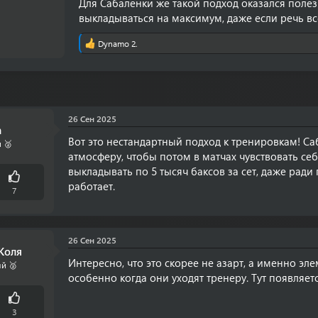
Для Сабаленки же такой подход оказался полез
выкладываться на максимум, даже если речь вс
Dynamo 2.
Р
е
а
к
ц
и
и
26 Сен 2025
:
m
Вот это нестандартный подход к тренировкам! Са
 🥈
атмосферу, чтобы потом в матчах чувствовать с
выкладывать по 5 тысяч баксов за сет, даже ради
работает.
7
26 Сен 2025
Коля
Интересно, что это скорее не азарт, а именно э
й 🥈
особенно когда они уходят тренеру. Тут появляет
3