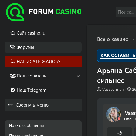
Cайт casino.ru
Все о казино
Форумы
КАК ОСТАВИТЬ
НАПИСАТЬ ЖАЛОБУ
Арьяна Саб
Пользователи
сильнее
А
Д
Vassserman
2
Наш Telegram
в
а
т
т
Свернуть меню
о
а
р
н
Vass
т
а
Главн
е
ч
Новые сообщения
м
а
ы
л
Поиск сообщений