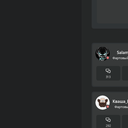
Sala
Фартовый
313
Кваша_
Фартовы
292