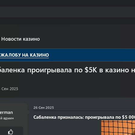
Новости казино
 ЖАЛОБУ НА КАЗИНО
аленка проигрывала по $5K в казино н
6 Сен 2025
26 Сен 2025
serman
Сабаленка призналась: проигрывала по $5 00
ый админ