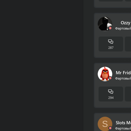
Ozzy
Фартовый
287
Mr Fri
Фартовый
294
S
Slots 
Фартовый