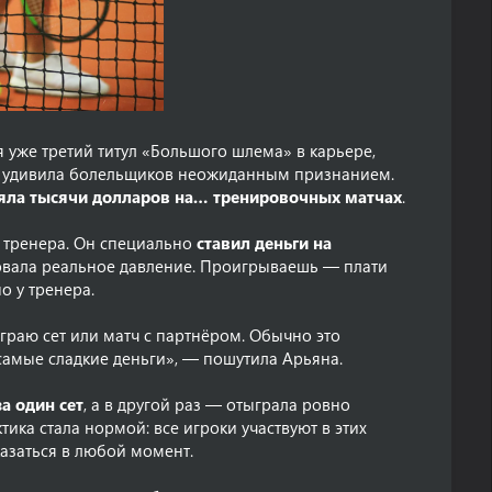
уже третий титул «Большого шлема» в карьере,
удивила болельщиков неожиданным признанием.
яла тысячи долларов на… тренировочных матчах
.
ё тренера. Он специально
ставил деньги на
вовала реальное давление. Проигрываешь — плати
 у тренера.
играю сет или матч с партнёром. Обычно это
самые сладкие деньги», — пошутила Арьяна.
за один сет
, а в другой раз — отыграла ровно
тика стала нормой: все игроки участвуют в этих
азаться в любой момент.