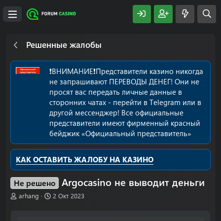
Решенные жалобы
❗️ВНИМАНИЕ❗️Представители казино никогда
не запрашивают ПЕРЕВОДЫ ДЕНЕГ! Они не
просят вас передать личные данные в
сторонних чатах - перейти в Telegram или в
другой мессенджер! Все официальные
представители имеют фирменный красный
бейджик «Официальный представитель»
КАК ОСТАВИТЬ ЖАЛОБУ НА КАЗИНО
Argocasino не выводит деньги
Не решено
А
Д
arhang
2 Окт 2023
в
а
т
т