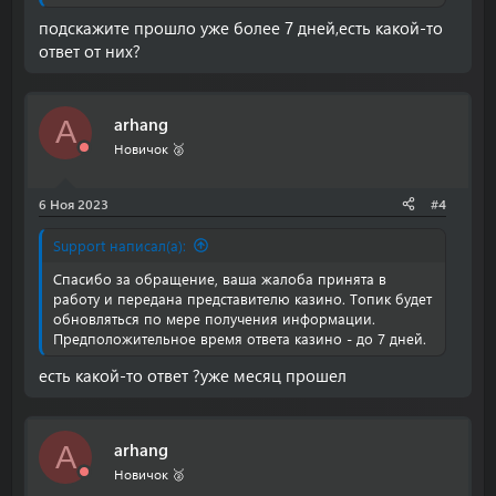
подскажите прошло уже более 7 дней,есть какой-то
ответ от них?
arhang
A
Новичок 🥈
6 Ноя 2023
#4
Support написал(а):
Спасибо за обращение, ваша жалоба принята в
работу и передана представителю казино. Топик будет
обновляться по мере получения информации.
Предположительное время ответа казино - до 7 дней.
есть какой-то ответ ?уже месяц прошел
arhang
A
Новичок 🥈