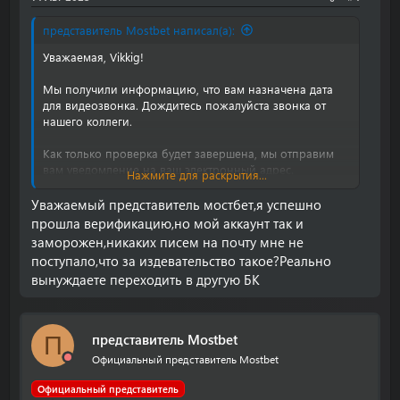
представитель Mostbet написал(а):
Уважаемая, Vikkig!
Мы получили информацию, что вам назначена дата
для видеозвонка. Дождитесь пожалуйста звонка от
нашего коллеги.
Как только проверка будет завершена, мы отправим
вам уведомление на ваш электронный адрес.
Нажмите для раскрытия...
Верим, что решение будет положительное и вы
вернетесь в игру.
Уважаемый представитель мостбет,я успешно
прошла верификацию,но мой аккаунт так и
Желаем хорошего дня! Ваш Мостбет.
заморожен,никаких писем на почту мне не
поступало,что за издевательство такое?Реально
вынуждаете переходить в другую БК
представитель Mostbet
П
Официальный представитель Mostbet
Официальный представитель