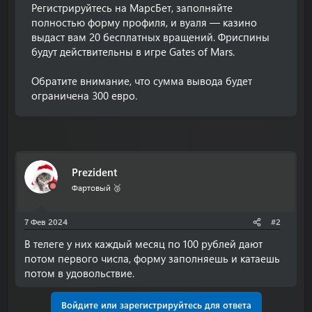
Регистрируйтесь на МарсБет, заполняйте
полностью форму профиля, и вуаля — казино
выдаст вам 20 бесплатных вращений. Фриспины
будут действительны в игре Gates of Mars.
Обратите внимание, что сумма вывода будет
ограничена 300 евро.
Prezident
Фартовый 🥉
7 Фев 2024
#2
В телеге у них каждый месяц по 100 рублей дают
потом первого числа, форму заполняешь и катаешь
потом в удовольствие.
Войдите или зарегистрируйтесь для ответа