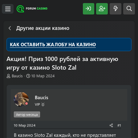
Другие акции казино
КАК ОСТАВИТЬ ЖАЛОБУ НА КАЗИНО
Акция! Приз 1000 рублей за активную
игру от казино Sloto Zal
А
Д
Baucis
10 Мар 2024
в
а
т
т
о
а
Baucis
р
н
т
а
VIP 🥇
е
ч
м
а
Автор месяца
ы
л
10 Мар 2024
а
#1
В казино Sloto Zal каждый, кто не представляет