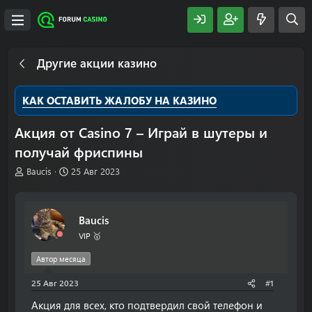
Другие акции казино
КАК ОСТАВИТЬ ЖАЛОБУ НА КАЗИНО
Акция от Casino 7 – Играй в шутеры и
получай фриспины
А
Д
Baucis
25 Авг 2023
в
а
т
т
о
а
Baucis
р
н
т
а
VIP 🥇
е
ч
м
а
Автор месяца
ы
л
25 Авг 2023
а
#1
Акция для всех, кто подтвердил свой телефон и