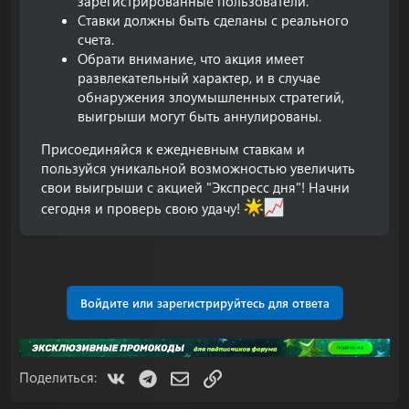
зарегистрированные пользователи.
Ставки должны быть сделаны с реального
счета.
Обрати внимание, что акция имеет
развлекательный характер, и в случае
обнаружения злоумышленных стратегий,
выигрыши могут быть аннулированы.
Присоединяйся к ежедневным ставкам и
пользуйся уникальной возможностью увеличить
свои выигрыши с акцией "Экспресс дня"! Начни
сегодня и проверь свою удачу!
Войдите или зарегистрируйтесь для ответа
VK
Telegram
Электронная почта
Ссылка
Поделиться: