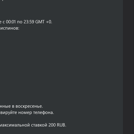
 с 00:01 по 23:59 GMT +0.
риспинов:
анные в воскресенье.
ивируйте номер телефона.
 максимальной ставкой 200 RUB.