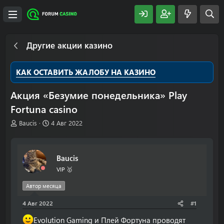
Другие акции казино
КАК ОСТАВИТЬ ЖАЛОБУ НА КАЗИНО
Акция «Безумие понедельника» Play
Fortuna casino
А
Д
Baucis
4 Авг 2022
в
а
т
т
о
а
Baucis
р
н
т
а
VIP 🥇
е
ч
м
а
Автор месяца
ы
л
4 Авг 2022
а
#1
Evolution Gaming и Плей Фортуна проводят