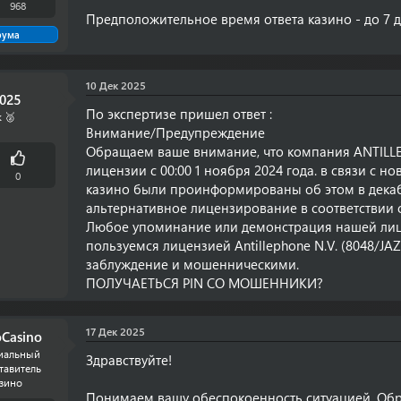
968
Предположительное время ответа казино - до 7 д
рума
10 Дек 2025
025
По экспертизе пришел ответ :
 🥈
Внимание/Предупреждение
Обращаем ваше внимание, что компания ANTILLEP
лицензии с 00:00 1 ноября 2024 года. в связи с
0
казино были проинформированы об этом в декаб
альтернативное лицензирование в соответствии с
Любое упоминание или демонстрация нашей лице
пользуемся лицензией Antillephone N.V. (8048/JA
заблуждение и мошенническими.
ПОЛУЧАЕТЬСЯ PIN CO МОШЕННИКИ?
17 Дек 2025
oCasino
иальный
Здравствуйте!
тавитель
зино
Понимаем вашу обеспокоенность ситуацией. Обр