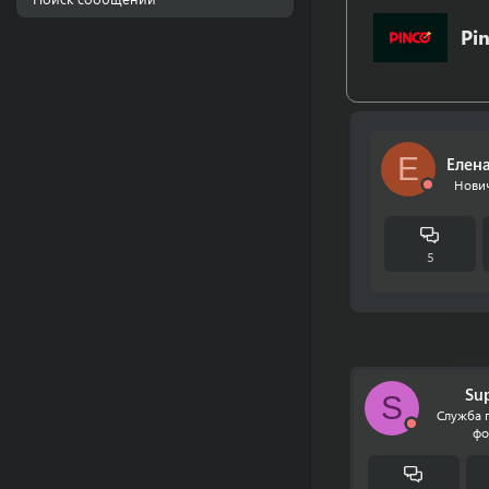
е
ч
Pi
м
а
ы
л
а
Е
Елена
Нович
5
Su
S
Служба 
фо