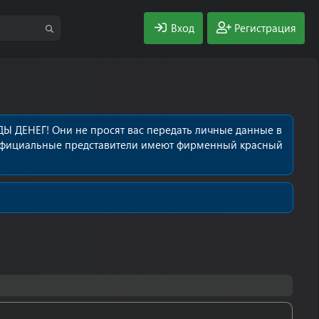
Вход
Регистрация
Ы ДЕНЕГ! Они не просят вас передать личные данные в
се официальные представители имеют фирменный красный