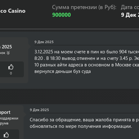
Сумма претензии (в Руб)
Дата с
nco Casino
900000
9 Дек 
9 Дек 2025
 2025
3.12.2025 на моем счете в пин ко было 904 тыся
ок 🥈
8:20 . В 18:30 вывод отменен и на счету 3.45 р.
10 разных айти адреса в основном в Москве ска
вернулся дкньши буз суда
0
9 Дек 2025
pport
поддержки
Спасибо за обращение, ваша жалоба принята в р
рума
обновляться по мере получения информации.