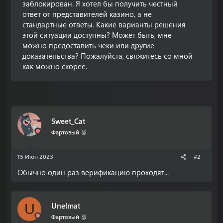
заблокирован. Я хотел бы получить честный
ответ от представителей казино, а не
стандартные ответы. Какие варианты решения
этой ситуации доступны? Может быть, мне
можно предоставить чеки или другие
доказательства? Пожалуйста, свяжитесь со мной
как можно скорее.
Sweet_Cat
Фартовый 🥈
15 Июн 2023
#2
Обычно один раз верификацию проходят...
Unelmat
U
Фартовый 🥈