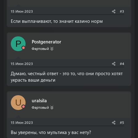
15 Июн 2023
#3
Если выплачивают, то значит казино норм
Postgenerator
P
Фартовый 🥇
15 Июн 2023
#4
Думаю, честный ответ - это то, что они просто хотят
украсть ваши деньги
uralsila
U
Фартовый 🥈
15 Июн 2023
#5
Вы уверены, что мультика у вас нету?