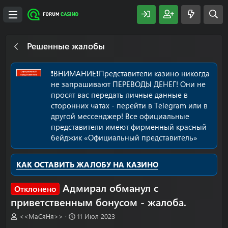
Решенные жалобы
❗️ВНИМАНИЕ❗️Представители казино никогда
не запрашивают ПЕРЕВОДЫ ДЕНЕГ! Они не
просят вас передать личные данные в
сторонних чатах - перейти в Telegram или в
другой мессенджер! Все официальные
представители имеют фирменный красный
бейджик «Официальный представитель»
КАК ОСТАВИТЬ ЖАЛОБУ НА КАЗИНО
Адмирал обманул с
Отклонено
приветственным бонусом - жалоба.
А
Д
<<МаСяНя>>
11 Июл 2023
в
а