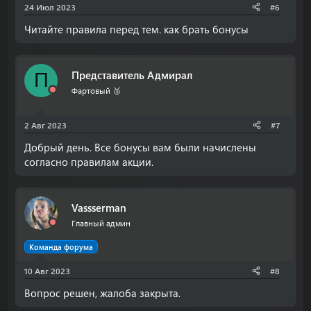
24 Июл 2023
#6
Читайте правила перед тем. как брать бонусы
Представитель Адмирал
П
Фартовый 🥉
2 Авг 2023
#7
Добрый день. Все бонусы вам были начислены
согласно правилам акции.
Vassserman
Главный админ
Команда форума
10 Авг 2023
#8
Вопрос решен, жалоба закрыта.