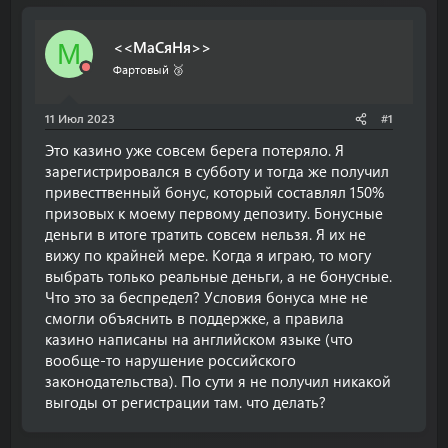
т
т
о
а
<<МаСяНя>>
М
р
н
т
а
Фартовый 🥉
е
ч
м
а
11 Июл 2023
#1
ы
л
а
Это казино уже совсем берега потеряло. Я
зарегистрировался в субботу и тогда же получил
привесттвенный бонус, который составлял 150%
призовых к моему первому депозиту. Бонусные
деньги в итоге тратить совсем нельзя. Я их не
вижу по крайней мере. Когда я играю, то могу
выбрать только реальные деньги, а не бонусные.
Что это за беспредел? Условия бонуса мне не
смогли объяснить в поддержке, а правила
казино написаны на английском языке (что
вообще-то нарушение российского
законодательства). По сути я не получил никакой
выгоды от регистрации там. что делать?