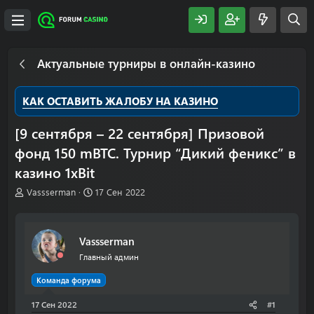
Актуальные турниры в онлайн-казино
КАК ОСТАВИТЬ ЖАЛОБУ НА КАЗИНО
[9 сентября – 22 сентября] Призовой
фонд 150 mBTC. Турнир “Дикий феникс” в
казино 1xBit
А
Д
Vassserman
17 Сен 2022
в
а
т
т
о
а
Vassserman
р
н
т
а
Главный админ
е
ч
м
а
Команда форума
ы
л
17 Сен 2022
а
#1