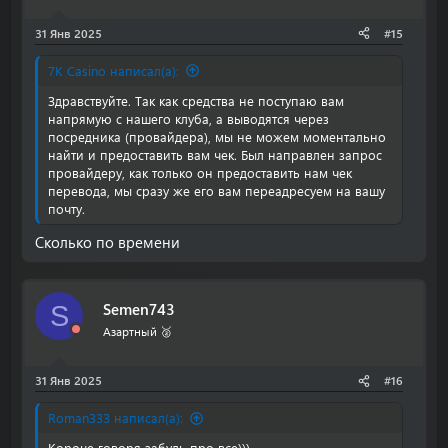
31 Янв 2025
#15
7K Casino написал(а):
Здравствуйте. Так как средства не поступаю вам
напрямую с нашего клуба, а выводятся через
посредника (провайдера), мы не можем моментально
найти и предоставить вам чек. Был направлен запрос
провайдеру, как только он предоставить нам чек
перевода, мы сразу же его вам переадресуем на вашу
почту.
Сколько по времени
Semen743
S
Азартный 🥈
31 Янв 2025
#16
Roman333 написал(а):
Короче говоря забудь про все)))