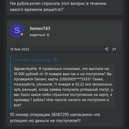
Ни рубля,хотел спросить этот вопрос в течении
какого времени решится!?
Semen743
S
Азартный 🥈
18 Янв 2025
#7
7K Casino написал(а):
Здравствуйте. Я правильно понимаю, что выплата на
10 000 рублей от 10 января вам так и не поступила? Вы
проверяли баланс карты 22003005****5335? Также,
пожалуйста, уточните, 11 января в 02:22 мск (возможно,
чуть раньше), когда заявка получила успешный статус, у
вас было какое-либо странное поступление на карту, к
примеру 1 рубль? Или просто ничего не поступило и
все?
ID номер операции 26187295 написанно что
успешно но деньги не поступили!!!