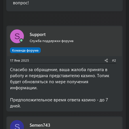
вопрос!
Support
S
Служба поддержки форума
Команда форума
17 Янв 2025
#2
Спасибо за обращение, ваша жалоба принята в
работу и передана представителю казино. Топик
будет обновляться по мере получения
информации.
Предположительное время ответа казино - до 7
дней.
Semen743
S