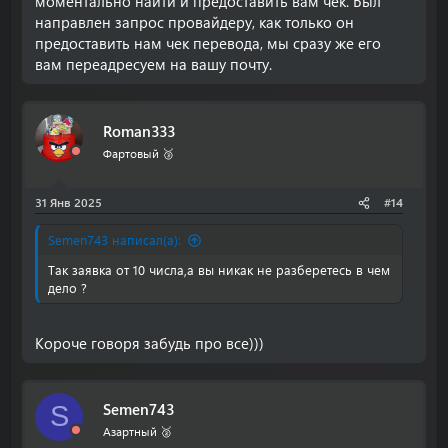
моментально найти и предоставить вам чек. Был
направлен запрос провайдеру, как только он
предоставить нам чек перевода, мы сразу же его
вам переадресуем на вашу почту.
Roman333
Фартовый 🥉
31 Янв 2025
#14
Semen743 написал(а):
Так заявка от 10 числа,а вы никак не разберетесь в чем
дело ?
Короче говоря забудь про все)))
Semen743
S
Азартный 🥈