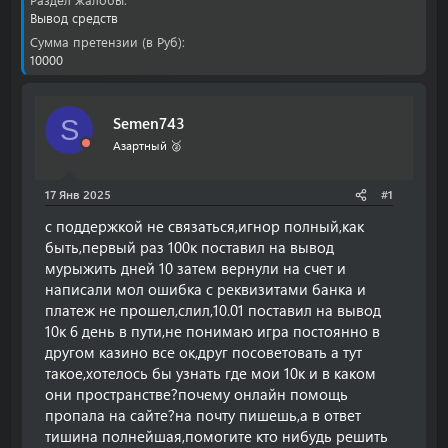
о
а
Вывод средств
р
н
т
а
Сумма претензии (в Руб)
е
ч
10000
м
а
ы
л
а
Semen743
S
Азартный 🥈
17 Янв 2025
#1
с поддержкой не связаться,игнор полный,как
быть,первый раз 100к поставил на вывод
мурыжить дней 10 затем вернули на счет и
написали мол ошибка с реквизитами банка и
платеж не прошел,слил,10.01 поставил на вывод
10к 6 день в пути,не понимаю игра постоянно в
другом казино все ок,друг посоветовать а тут
такое,хотелось бы узнать где мои 10к и в каком
они пространстве?почему онлайн помощь
пропала на сайте?на почту пишешь,а в ответ
тишина полнейшая,помогите кто нибудь решить