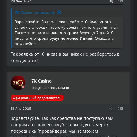
28 Янв 2025
#12
7K Casino написал(а):
Здравствуйте. Вопрос пока в работе. Сейчас много
заявок в очереди, поэтому время немного увеличится.
Также я не писала вам, что сроки будут до 7 дней. Я
писала, что сроки будут
не менее 7 дней.
Ожидайте,
пожалуйста.
Так заявка от 10 числа,а вы никак не разберетесь в
чем дело то?!
7K Casino
Представитель казино
Официальный представитель
31 Янв 2025
#13
Здравствуйте. Так как средства не поступаю вам
напрямую с нашего клуба, а выводятся через
посредника (провайдера), мы не можем