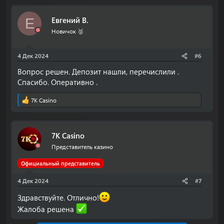
Евгений В.
Е
Новичок 🥈
4 Дек 2024
#6
Вопрос решен. Депозит нашли, перечислили .
Спасибо. Оперативно .
7K Casino
Р
е
а
к
7K Casino
ц
и
Представитель казино
и
:
Официальный представитель
4 Дек 2024
#7
Здравствуйте. Отлично!
Жалоба решена