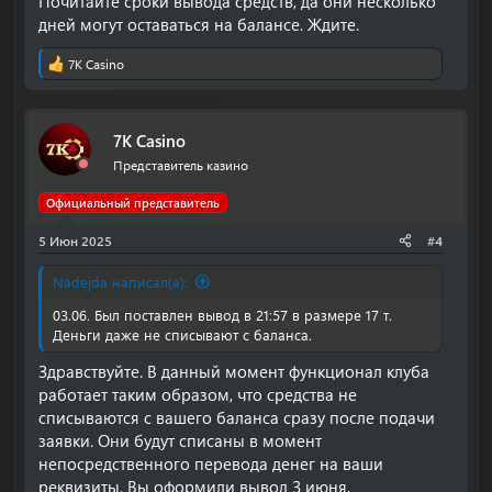
Почитайте сроки вывода средств, да они несколько
дней могут оставаться на балансе. Ждите.
7K Casino
Р
е
а
к
7K Casino
ц
и
Представитель казино
и
:
Официальный представитель
5 Июн 2025
#4
Nadejda написал(а):
03.06. Был поставлен вывод в 21:57 в размере 17 т.
Деньги даже не списывают с баланса.
Здравствуйте. В данный момент функционал клуба
работает таким образом, что средства не
списываются с вашего баланса сразу после подачи
заявки. Они будут списаны в момент
непосредственного перевода денег на ваши
реквизиты. Вы оформили вывод 3 июня,