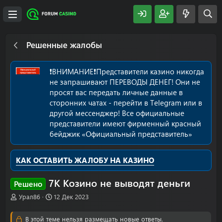
Решенные жалобы
❗️ВНИМАНИЕ❗️Представители казино никогда
не запрашивают ПЕРЕВОДЫ ДЕНЕГ! Они не
просят вас передать личные данные в
сторонних чатах - перейти в Telegram или в
другой мессенджер! Все официальные
представители имеют фирменный красный
бейджик «Официальный представитель»
КАК ОСТАВИТЬ ЖАЛОБУ НА КАЗИНО
7К Козино не выводят деньги
Решено
А
Д
Урал86
12 Дек 2023
в
а
т
т
В этой теме нельзя размещать новые ответы.