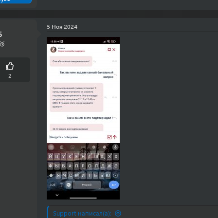
5 Ноя 2024
5
🥉
2
Support написал(а):