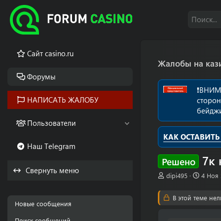
Cайт casino.ru
Жалобы на каз
Форумы
❗️ВНИМ
НАПИСАТЬ ЖАЛОБУ
сторон
бейдж
Пользователи
КАК ОСТАВИТЬ
Наш Telegram
7к 
Решено
Свернуть меню
А
Д
dipi495
4 Ноя
в
а
т
т
В этой теме нел
о
а
Новые сообщения
р
н
т
а
Поиск сообщений