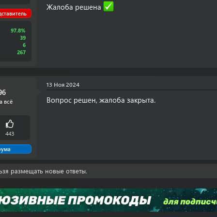
Жалоба решена
ставитель
97.8%
39
6
267
13 Ноя 2024
96
Вопрос решен, жалоба закрыта.
а всё
443
рума
ьзя размещать новые ответы.