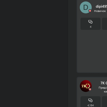
D
dipi49
Новичок 
4
7K 
Предс
ка
4,184