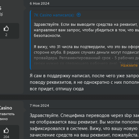
6 Ноя 2024
5
🥉
7K Casino написал(а):
Здравствуйте. Если вы выводите средства на реквизит
направляют вам запрос, чтобы убедиться в том, что 
2
безопасности.
Я вижу, что 31 числа вы подтвердили, что это вы офо
стороне клуба. В редких случаях деньги могут подви
провайдера. Регламентированный срок - 5 рабочих дне
сроки нужно со следующего рабочего дня). Так как ср
Нажмите д
зачисления - 7 ноября включительно.
Сейчас вам до
присвоение заявке финального статуса и поступление 
Я сам в поддержку написал, после чего уже запро
поводу реквизитов, я не однократно с них пополня
все придет, отпишу сюда
7 Ноя 2024
Casino
тавитель
Здравствуйте. Специфика переводов через sbp за
зино
не отображается ваш реквизит. Вы могли пополнят
зафиксировался в системе. Вижу, что вашу новую
зачисление средств на ваш реквизит, пожалуйста.
204