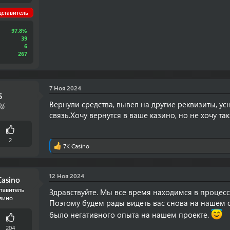
ставитель
97.8%
39
6
267
7 Ноя 2024
5
Вернули средства, вывел на другие реквизиты, у
🥉
связь.Хочу вернутся в ваше казино, но не хочу та
2
7K Casino
Р
е
а
к
12 Ноя 2024
Casino
ц
тавитель
и
Здравствуйте. Мы все время находимся в процесс
зино
и
Поэтому будем рады видеть вас снова на нашем с
:
было негативного опыта на нашем проекте.
204