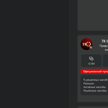
7K 
Предс
ка
4,184
Официальный пред
% решённых жалоб
Реакции
Активные жалобы
Решённые жалобы