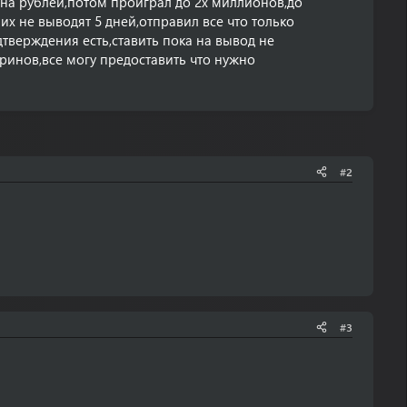
она рублей,потом проиграл до 2х миллионов,до
 их не выводят 5 дней,отправил все что только
дтверждения есть,ставить пока на вывод не
ринов,все могу предоставить что нужно
#2
#3