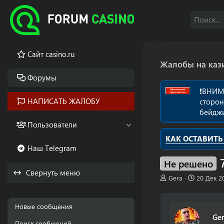
Cайт casino.ru
Жалобы на каз
Форумы
❗️ВНИМ
НАПИСАТЬ ЖАЛОБУ
сторон
бейдж
Пользователи
КАК ОСТАВИТЬ
Наш Telegram
Не решено
Свернуть меню
А
Д
Gera
20 Дек 2
в
а
т
т
о
а
Новые сообщения
р
н
Ge
т
а
Поиск сообщений