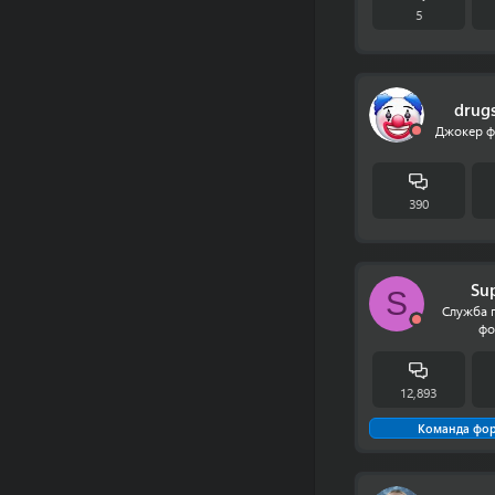
5
drug
Джокер 
390
Su
S
Служба 
фо
12,893
Команда фо